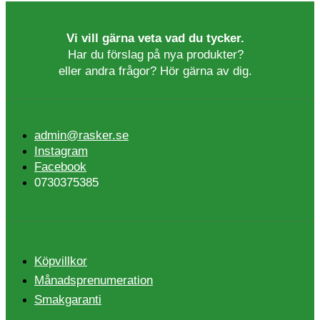
till
produkten
alternativen
399 kr
har
kan
flera
väljas
Vi vill gärna veta vad du tycker.
varianter.
på
Har du förslag på nya produkter?
De
produktsidan
eller andra frågor? Hör gärna av dig.
olika
alternativen
kan
väljas
på
admin@rasker.se
produktsidan
Instagram
Facebook
0730375385
Köpvillkor
Månadsprenumeration
Smakgaranti