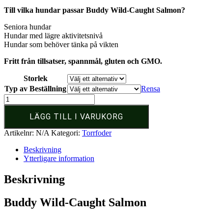
199 kr
Till vilka hundar passar Buddy Wild-Caught Salmon?
till
599 kr
Seniora hundar
Hundar med lägre aktivitetsnivå
Hundar som behöver tänka på vikten
Fritt från tillsatser, spannmål, gluten och GMO.
Storlek
Typ av Beställning
Rensa
Buddy
Wild-
Caught
LÄGG TILL I VARUKORG
Salmon
Artikelnr:
N/A
Kategori:
Torrfoder
|
Hundmat
Beskrivning
Light
Ytterligare information
/
Senior
Beskrivning
mängd
Buddy Wild-Caught Salmon