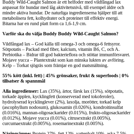
Buddy Wild-Caught Salmon är ett helfoder med vildfångad lax
anpassat för hundar med låg aktivitetsnivå, till exempel äldre och
mindre aktiva hundar. De naturliga ingredienserna hjälper till att
metabolisera fett, kolhydrater och proteiner till effektiv energi.
Bitarna har en rund platt form ca 1,6-1,9 cm.
Varför ska du välja Buddy Buddy Wild-Caught Salmon?
Vildfångad lax – God källa till omega-3 och omega-6 fettsyror.
Sötpotatis – Packad med fiber, kalcium, vitamin B6, C, och A.
Prebiotika – Bidrar till god bakterieflora och stöttar immunförsvaret.
Mojave yucca – Plantextrakt som kan minska lukten av avföring.
Kelp – Torkat sjögräs som främjar en god matsmältning.
55% kött (inkl. fett) | 45% grönsaker, frukt & superfoods | 0%
tillsatser & spannmål
Alla ingredienser:
Lax (35%), ärtor, färsk lax (15%), sötpotatis,
torkade äpplen, kycklingfett (konserverad med tokoferoler),
hydrolyserad kycklinglever (2%), laxolja, morötter, torkad kelp
(ascophyllum nodosum), glukosamin (0.026%), kondroitinsulfat
(0.016%), mannan-oligosackarider (0.015%), frukto-oligosackarider
(0.012%), Mojave yucca (0.01%), citrusextrakt (0.005%),
curcumaextrakt (0.005%), rosemarinextrakt (0.005%).
Näringsämne:
Protein 27%, fett 12%, vattenhalt 10%, aska 7,5%,