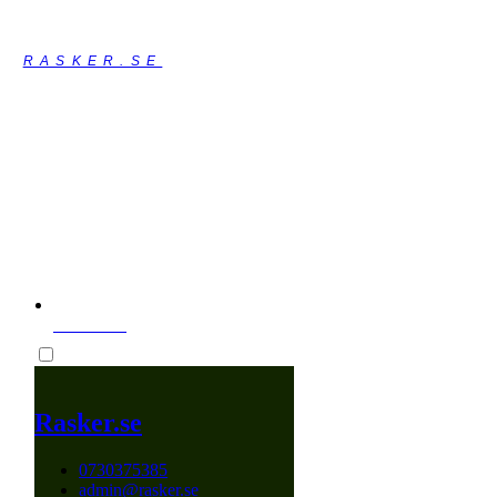
RASKER.SE
VARUKORG
Rasker.se
0730375385
admin@rasker.se