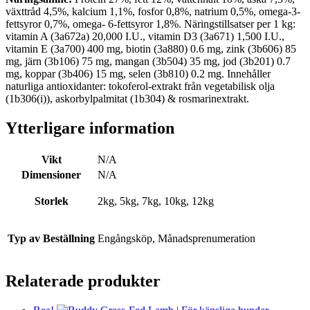
växttråd 4,5%, kalcium 1,1%, fosfor 0,8%, natrium 0,5%, omega-3-
fettsyror 0,7%, omega- 6-fettsyror 1,8%. Näringstillsatser per 1 kg:
vitamin A (3a672a) 20,000 I.U., vitamin D3 (3a671) 1,500 I.U.,
vitamin E (3a700) 400 mg, biotin (3a880) 0.6 mg, zink (3b606) 85
mg, järn (3b106) 75 mg, mangan (3b504) 35 mg, jod (3b201) 0.7
mg, koppar (3b406) 15 mg, selen (3b810) 0.2 mg. Innehåller
naturliga antioxidanter: tokoferol-extrakt från vegetabilisk olja
(1b306(i)), askorbylpalmitat (1b304) & rosmarinextrakt.
Ytterligare information
Vikt
N/A
Dimensioner
N/A
Storlek
2kg, 5kg, 7kg, 10kg, 12kg
Typ av Beställning
Engångsköp, Månadsprenumeration
Relaterade produkter