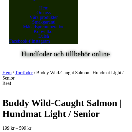
Hem
Om oss
Våra produkter
Smakgaranti
Månadsprenumeration
Köpvillkor
Luleå
Facebook-f
Instagram
Hundfoder och tillbehör online
Hem
/
Torrfoder
/ Buddy Wild-Caught Salmon | Hundmat Light /
Senior
Rea!
Buddy Wild-Caught Salmon |
Hundmat Light / Senior
Prisintervall:
199
kr
–
599
kr