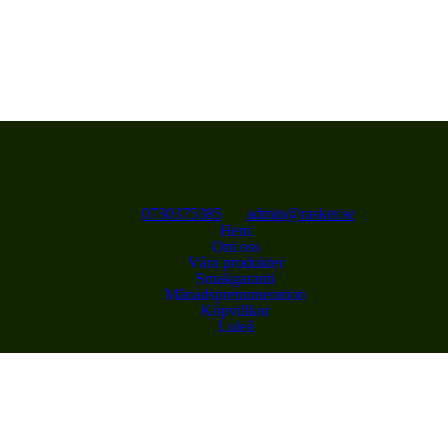
0730375385
admin@rasker.se
Hem
Om oss
Våra produkter
Smakgaranti
Månadsprenumeration
Köpvillkor
Luleå