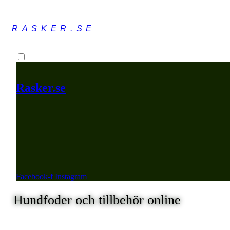
RASKER.SE
VARUKORG
Rasker.se
Facebook-f
Instagram
Hundfoder och tillbehör online